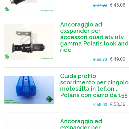
€ 45,06
€ 47,99
Ancoraggio ad
exspander per
accessori quad atv utv
gamma Polaris look and
ride
€ 49,00
€ 51,73
Guida profilo
scorrimento per cingolo
motoslitta in teflon ,
Polaris con carro da 155
€ 53,36
€ 58,00
Ancoraggio ad
exspander per