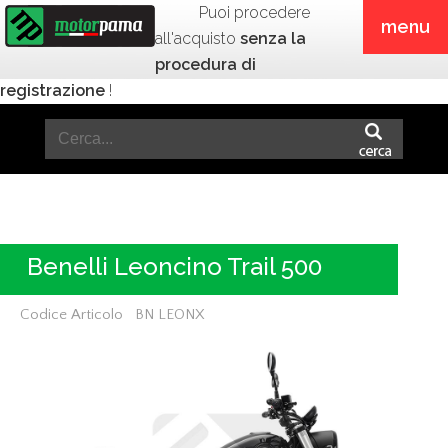
Puoi procedere
menu
all'acquisto
senza la
procedura di
registrazione
!
Benelli Leoncino Trail 500
Codice Articolo BN LEONX